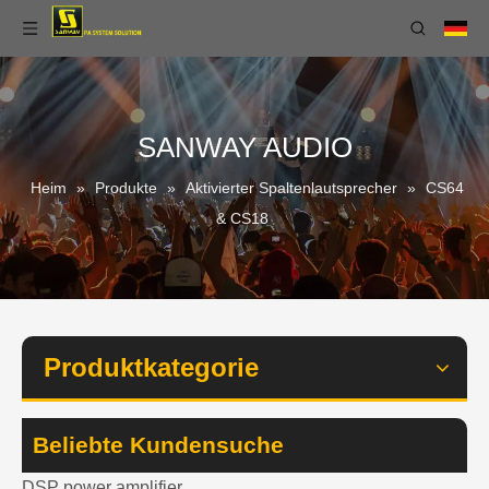
SANWAY AUDIO
Heim
»
Produkte
»
Aktivierter Spaltenlautsprecher
»
CS64
& CS18
Produktkategorie
Beliebte Kundensuche
DSP power amplifier