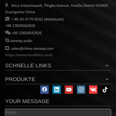

JinLe Industriepark, Pingbu Avenue, HuaDu District 510800,
:
Guangzhou China

:
+ 86-20-3770-8242 (Arbeitszeit)
+86 13826042826

:
+86 13826042826

:
sanway.audio

:
sales@china-sanway.com
https://www.fondlites.com/
SCHNELLE LINKS
PRODUKTE
YOUR MESSAGE