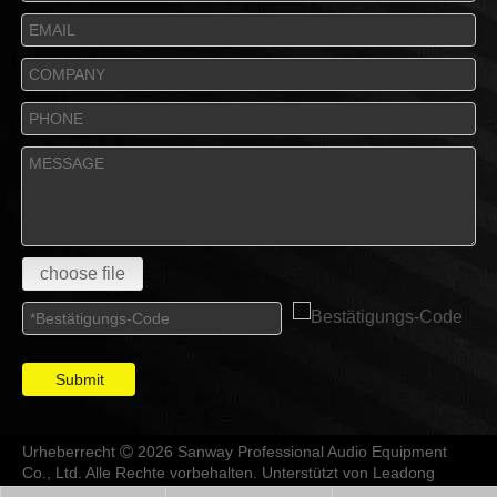
choose file
Submit
Urheberrecht
2026 Sanway Professional Audio Equipment

Co., Ltd. Alle Rechte vorbehalten. Unterstützt von
Leadong