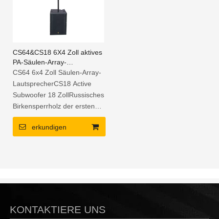
CS64&CS18 6X4 Zoll aktives
PA-Säulen-Array-
Lautsprechersystem
CS64 6x4 Zoll Säulen-Array-
LautsprecherCS18 Active
Subwoofer 18 ZollRussisches
Birkensperrholz der ersten
KlasseAbdichtung
erkundigen
PolyharnstofffarbeEingebauter
DSP-PlattenverstärkerLeicht,
einfach und einfach
einrichten.
KONTAKTIERE UNS