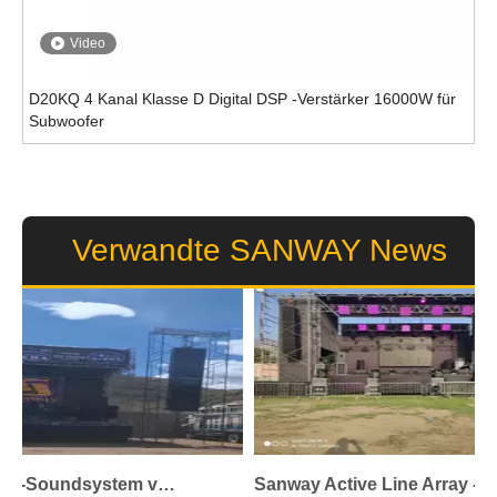
Video
D20KQ 4 Kanal Klasse D Digital DSP -Verstärker 16000W für
Subwoofer
Verwandte SANWAY News
Das Audio-Soundsystem von Sanway bietet ein episches Klangerlebnis beim 20.000-Tendene-Musikfestival
Sanway Active Line Array -System bietet einen außergewöhnlichen Klang an einem Tag der Stadt, in denen er feiert