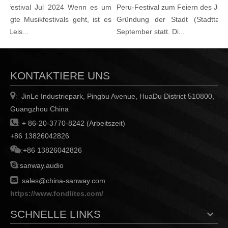
ikfestival Jul 2024 Wenn es um
Peru-Festival zum Feiern des Jubi
egte Musikfestivals geht, ist es
Gründung der Stadt (Stadttag)
e Leis...
September statt. Di...
KONTAKTIERE UNS

JinLe Industriepark, Pingbu Avenue, HuaDu District 510800,
:
Guangzhou China

:
+ 86-20-3770-8242 (Arbeitszeit)
+86 13826042826

:
+86 13826042826

:
sanway.audio

:
sales@china-sanway.com
https://www.fondlites.com/
SCHNELLE LINKS