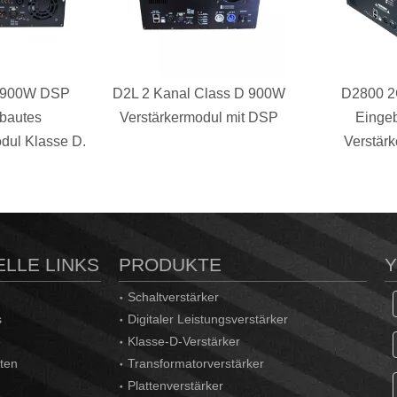
 900W DSP
D2L 2 Kanal Class D 900W
D2800 
bautes
Verstärkermodul mit DSP
Einge
dul Klasse D.
Verstär
LLE LINKS
PRODUKTE
Schaltverstärker
s
Digitaler Leistungsverstärker
e
Klasse-D-Verstärker
ten
Transformatorverstärker
Plattenverstärker