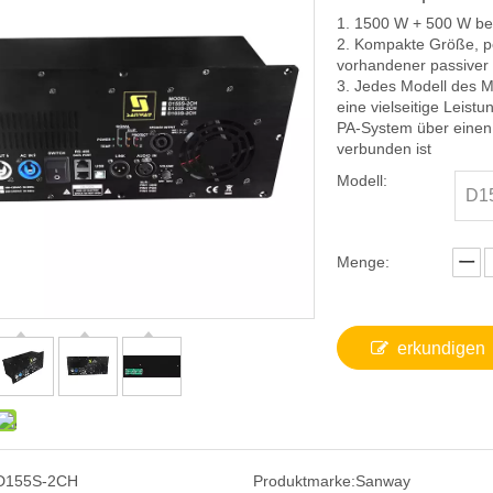
1. 1500 W + 500 W be
2. Kompakte Größe, pe
vorhandener passiver
3. Jedes Modell des M
eine vielseitige Leis
PA-System über einen
verbunden ist
Modell:
D1
Menge:
erkundigen
D155S-2CH
Produktmarke:
Sanway