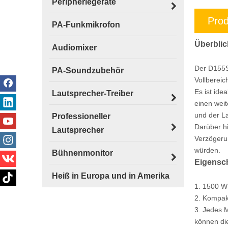
Peripheriegeräte
Prod
PA-Funkmikrofon
Überblic
Audiomixer
Der D155S
PA-Soundzubehör
Vollbereic
Es ist ide
Lautsprecher-Treiber
einen wei
und der La
Professioneller
Darüber hi
Lautsprecher
Verzögeru
würden.
Bühnenmonitor
Eigensc
Heiß in Europa und in Amerika
1. 1500 W
2. Kompak
3. Jedes M
können di