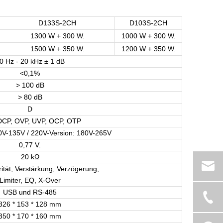
D133S-2CH
D103S-2CH
1300 W + 300 W.
1000 W + 300 W.
1500 W + 350 W.
1200 W + 350 W.
0 Hz - 20 kHz ± 1 dB
<0,1%
> 100 dB
> 80 dB
D
DCP, OVP, UVP, OCP, OTP
0V-135V / 220V-Version: 180V-265V
0,77 V.
20 kΩ
ität, Verstärkung, Verzögerung,
Limiter, EQ, X-Over
USB und RS-485
326 * 153 * 128 mm
350 * 170 * 160 mm