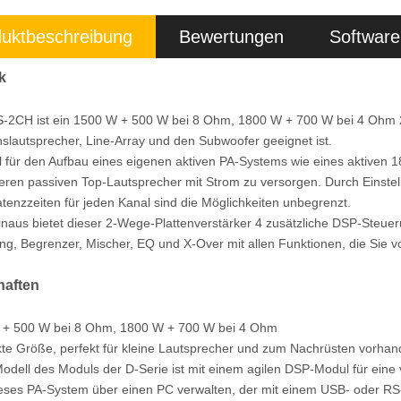
uktbeschreibung
Bewertungen
Software
k
-2CH ist ein 1500 W + 500 W bei 8 Ohm, 1800 W + 700 W bei 4 Ohm 2-K
hslautsprecher, Line-Array und den Subwoofer geeignet ist.
al für den Aufbau eines eigenen aktiven PA-Systems wie eines aktiven 
teren passiven Top-Lautsprecher mit Strom zu versorgen. Durch Einste
tenzzeiten für jeden Kanal sind die Möglichkeiten unbegrenzt.
naus bietet dieser 2-Wege-Plattenverstärker 4 zusätzliche DSP-Steue
ng, Begrenzer, Mischer, EQ und X-Over mit allen Funktionen, die Sie 
haften
 + 500 W bei 8 Ohm, 1800 W + 700 W bei 4 Ohm
te Größe, perfekt für kleine Lautsprecher und zum Nachrüsten vorhan
odell des Moduls der D-Serie ist mit einem agilen DSP-Modul für eine 
eses PA-System über einen PC verwalten, der mit einem USB- oder RS