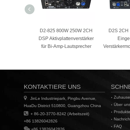
D2-825 800W 250W 2CH
D2S 2CH
DSP Aktivplattenverstärker
Einge
für Bi-Amp-Lautsprecher
Verstärkermo
KONTAKTIERE UNS
SCHNE
Zuhause

JinLe Industriepark, Pingbu Avenue,
:
Über un
HuaDu District 510800, Guangzhou China
Produkt

:
+ 86-20-3770-8242 (Arbeitszeit)
Nachrich
+86 13826042826
FAQ

:
+86 13826042826