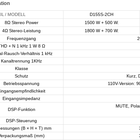
ation
IL / MODELL
D155S-2CH
8Ω Stereo Power
1500 W + 500 W.
4Ω Stereo-Leistung
1800 W + 700 W.
Frequenzgang
2
THD + N 1 kHz 1 W 8 Ω
al-Rausch-Verhältnis 1 kHz
Kanaltrennung 1KHz
Klasse
Schutz
Kurz, 
Betriebsspannung
110V-Version: 9
ingangsempfindlichkeit
Eingangsimpedanz
MUTE, Polar
DSP-Funktion
DSP-Steuerung
essungen (B × H × T) mm
Verpackungsmaß (mm)