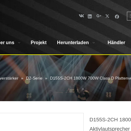
er uns
Projekt
Herunterladen
Händler
verstärker
»
D2-Serie
»
D155S-2CH 1800W 700W Class D Plattenvers
D155S-2CH 1800W
Aktivlautspreche