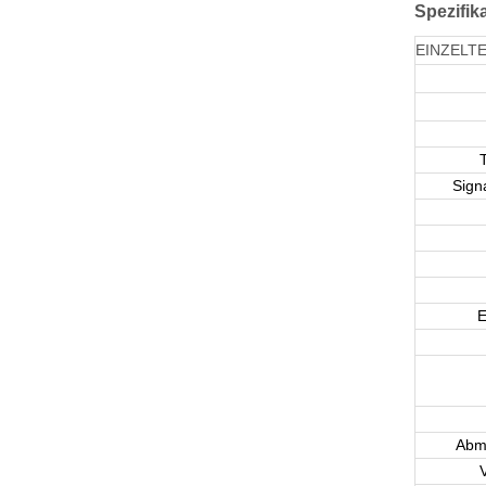
Spezifik
EINZELTE
Sign
E
Abm