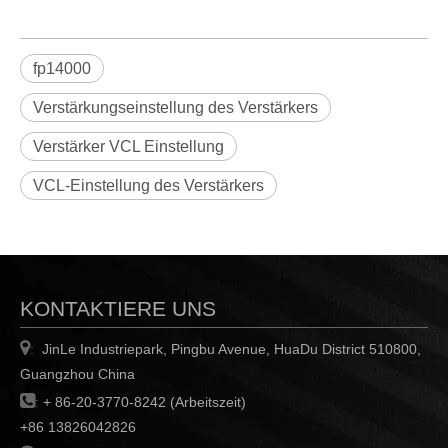
fp14000
Verstärkungseinstellung des Verstärkers
Verstärker VCL Einstellung
VCL-Einstellung des Verstärkers
KONTAKTIERE UNS

JinLe Industriepark, Pingbu Avenue, HuaDu District 510800,
:
Guangzhou China

:
+ 86-20-3770-8242 (Arbeitszeit)
+86 13826042826