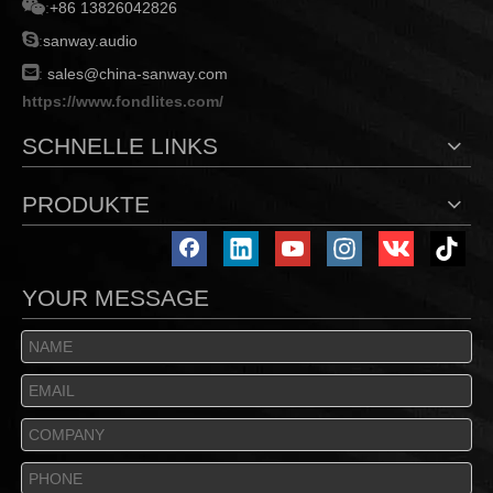

:
+86 13826042826

:
sanway.audio

:
sales@china-sanway.com
https://www.fondlites.com/
SCHNELLE LINKS
PRODUKTE
YOUR MESSAGE