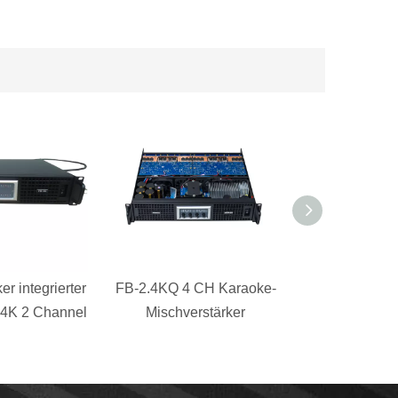
er integrierter
FB-2.4KQ 4 CH Karaoke-
FB-6KQ High
-4K 2 Channel
Mischverstärker
Stereoverstä