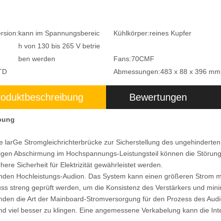
rsion:
kann im Spannungsbereic
Kühlkörper:
reines Kupfer
h von 130 bis 265 V betrie
ben werden
Fans:
70CMF
TD
Abmessungen:
483 x 88 x 396 mm
roduktbeschreibung
Bewertungen
bung
e lar
Ge Stromgleichrichterbrücke zur Sicherstellung des ungehinderte
gen Abschirmung im Hochspannungs-Leistungsteil können die Störungen
here Sicherheit für Elektrizität gewährleistet werden.
nden Hochleistungs-Audion. Das System kann einen größeren Strom m
s streng geprüft werden, um die Konsistenz des Verstärkers und minim
den die Art der Mainboard-Stromversorgung für den Prozess des Audios
d viel besser zu klingen. Eine angemessene Verkabelung kann die In