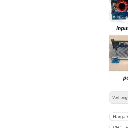
Vorheri
Harga V
VHF Lin