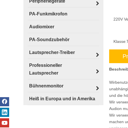
Peripheriegeräte
PA-Funkmikrofon
220V Ve
Audiomixer
PA-Soundzubehör
Klasse:
Lautsprecher-Treiber
P
Professioneller
Beschrei
Lautsprecher
Wir
benutz
Bühnenmonitor
unabhängi
und die hö
Heiß in Europa und in Amerika
Wir verwe
Audion mus
Wir verwen
machen un