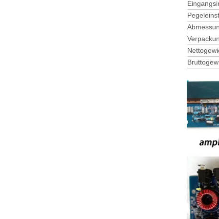
Eingangs
Pegeleinst
Abmessung
Verpacku
Nettogewic
Bruttogewi