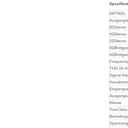
Spezifika
ARTIKEL
Ausgangsl
8ΩStereo
4ΩStereo
2ΩStereo
8ΩBridge
4ΩBridge
Frequenzga
THD 20 Hz
Signal-Ra
Kanaltren
Eingangsa
Ausgangsa
Klasse
TourClass
Betriebss
Spannungs