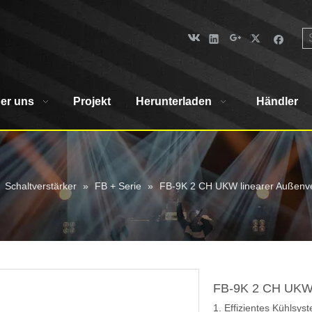
er uns
Projekt
Herunterladen
Händler
»
Schaltverstärker
»
FB + Serie
»
FB-9K 2 CH UKW linearer Außenver
FB-9K 2 CH UKW l
1. Effizientes Kühlsy