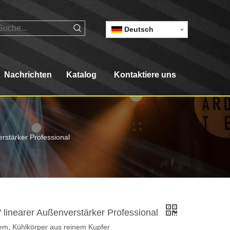
Deutsch
Nachrichten
Katalog
Kontaktiere uns
stärker Professional
inearer Außenverstärker Professional
stem, Kühlkörper aus reinem Kupfer