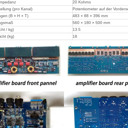
impedanz
20 Kohms
ellung (pro Kanal)
Potentiometer auf der Vordersei
en (B × H × T)
483 × 88 × 396 mm
ngsmaß
560 × 180 × 500 mm
ht / kg)
13.5
cht (kg)
18