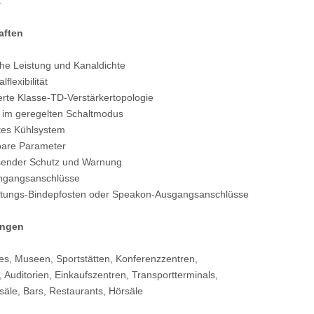
.
aften
he Leistung und Kanaldichte
lflexibilität
erte Klasse-TD-Verstärkertopologie
l im geregelten Schaltmodus
ntes Kühlsystem
lbare Parameter
ender Schutz und Warnung
ngangsanschlüsse
istungs-Bindepfosten oder Speakon-Ausgangsanschlüsse
ngen
es, Museen, Sportstätten, Konferenzzentren,
, Auditorien, Einkaufszentren, Transportterminals,
säle, Bars, Restaurants, Hörsäle