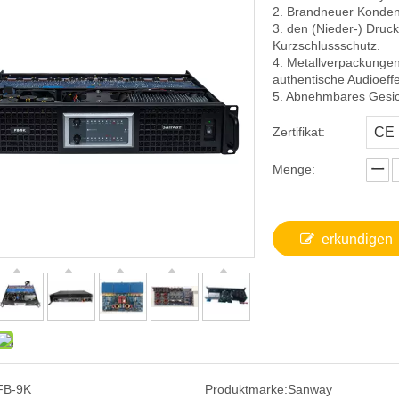
2. Brandneuer Konden
3. den (Nieder-) Druc
Kurzschlussschutz.
4. Metallverpackungen,
authentische Audioeffe
5. Abnehmbares Gesic
Zertifikat:
CE
Menge:
erkundigen
FB-9K
Produktmarke:
Sanway