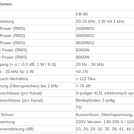
tionen
FB-9K
eistung
20-20 kHz, 1 W mit 1 kHz
 Power (RMS)
1600WX2
 Power (RMS)
3000WX2
 Power (RMS)
4500WX2
d Power (RMS)
6000W
d Power (RMS)
9000W
ng (+ o / -0,3 dB, 1 W / 8 Ω)
20 Hz - 34 kHz
 - 20 kHz für 1 W.
<0,1%
usch-Verhältnis
> 112 Dba
nung (Übersprechen) bei 1 kHz
> 70 dB
nschlüsse (pro Kanal)
3-poliger XLR, elektronisch sy
nschlüsse (pro Kanal)
Bindepfosten 2-polig
TD
 Schutz
Kurzschluss, Gleichspannung, 
pannung
220V Version: 130-265 V / 110
verstärkung (dB)
23, 26, 29, 32, 35, 38, 41, 44