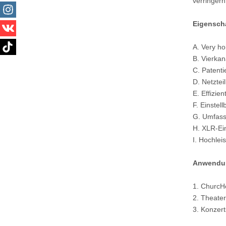
verringern
Eigensch
A. Ver
y ho
B. Vierkana
C. Patenti
D. Netztei
E. Effizie
F. Einstel
G. Umfass
H. XLR-Ei
I. Hochle
Anwendu
1. Churc
H
2. Theater
3. Konzert