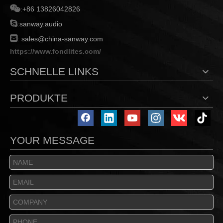

:
+86 13826042826

:
sanway.audio

:
sales@china-sanway.com
https://www.fondlites.com/
SCHNELLE LINKS
PRODUKTE
YOUR MESSAGE