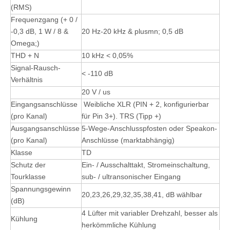
(RMS)
Frequenzgang (+ 0 /
-0,3 dB, 1 W / 8 &
20 Hz-20 kHz & plusmn; 0,5 dB
Omega;)
THD + N
10 kHz < 0,05%
Signal-Rausch-
< -110 dB
Verhältnis
20 V / us
Eingangsanschlüsse
Weibliche XLR (PIN + 2, konfigurierbar
(pro Kanal)
für Pin 3+). TRS (Tipp +)
Ausgangsanschlüsse
5-Wege-Anschlusspfosten oder Speakon-
(pro Kanal)
Anschlüsse (marktabhängig)
Klasse
TD
Schutz der
Ein- / Ausschalttakt, Stromeinschaltung,
Tourklasse
sub- / ultransonischer Eingang
Spannungsgewinn
20,23,26,29,32,35,38,41, dB wählbar
(dB)
4 Lüfter mit variabler Drehzahl, besser als
Kühlung
herkömmliche Kühlung