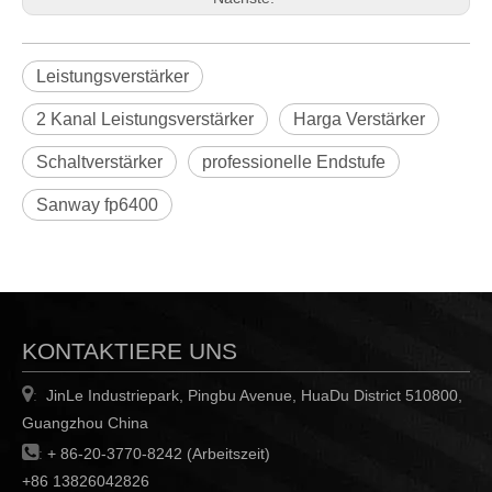
Leistungsverstärker
2 Kanal Leistungsverstärker
Harga Verstärker
Schaltverstärker
professionelle Endstufe
Sanway fp6400
KONTAKTIERE UNS

JinLe Industriepark, Pingbu Avenue, HuaDu District 510800,
:
Guangzhou China

:
+ 86-20-3770-8242 (Arbeitszeit)
+86 13826042826