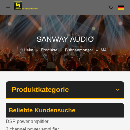
SANWAY AUDIO
Heim
»
Produkte
»
Bühnenmonitor
»
M4
Produktkategorie
Beliebte Kundensuche
DSP power amplifier
2 channel power amplifier