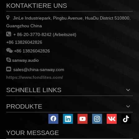
KONTAKTIERE UNS

JinLe Industriepark, Pingbu Avenue, HuaDu District 510800,
:
Guangzhou China

:
+ 86-20-3770-8242 (Arbeitszeit)
+86 13826042826

:
+86 13826042826

:
sanway.audio

:
sales@china-sanway.com
https://www.fondlites.com/
SCHNELLE LINKS
PRODUKTE
YOUR MESSAGE