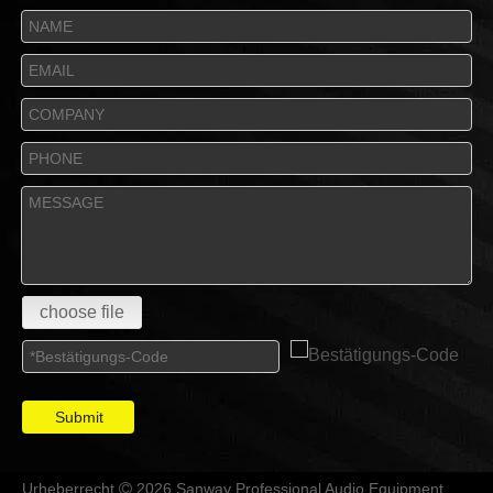
choose file
Submit
Urheberrecht
2026 Sanway Professional Audio Equipment
