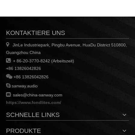
KONTAKTIERE UNS

JinLe Industriepark, Pingbu Avenue, HuaDu District 510800,
:
Guangzhou China

:
+ 86-20-3770-8242 (Arbeitszeit)
+86 13826042826

:
+86 13826042826

:
sanway.audio

:
sales@china-sanway.com
https://www.fondlites.com/
SCHNELLE LINKS
PRODUKTE