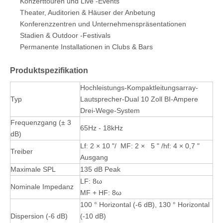
Konzerttouren und Live -Events
Theater, Auditorien & Häuser der Anbetung
Konferenzzentren und Unternehmenspräsentationen
Stadien & Outdoor -Festivals
Permanente Installationen in Clubs & Bars
Produktspezifikation
Hochleistungs-Kompaktleitungsarray-
Typ
Lautsprecher-Dual 10 Zoll BI-Ampere
Drei-Wege-System
Frequenzgang (± 3
65Hz - 18kHz
dB)
Lf: 2 × 10 "/ MF: 2 × 5 " /hf: 4 × 0,7 "
Treiber
Ausgang
Maximale SPL
135 dB Peak
LF: 8ω
Nominale Impedanz
MF + HF: 8ω
100 ° Horizontal (-6 dB), 130 ° Horizontal
Dispersion (-6 dB)
(-10 dB)