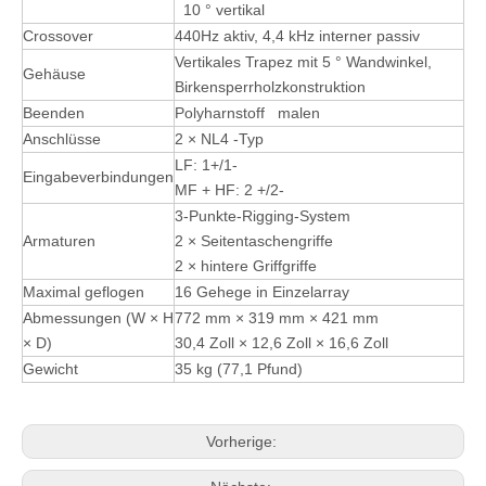
10 ° vertikal
Crossover
440Hz aktiv, 4,4 kHz interner passiv
Vertikales Trapez mit 5 ° Wandwinkel,
Gehäuse
Birkensperrholzkonstruktion
Beenden
Polyharnstoff malen
Anschlüsse
2 × NL4 -Typ
LF: 1+/1-
Eingabeverbindungen
MF + HF: 2 +/2-
3-Punkte-Rigging-System
Armaturen
2 × Seitentaschengriffe
2 × hintere Griffgriffe
Maximal geflogen
16 Gehege in Einzelarray
Abmessungen (W × H
772 mm × 319 mm × 421 mm
× D)
30,4 Zoll × 12,6 Zoll × 16,6 Zoll
Gewicht
35 kg (77,1 Pfund)
Vorherige: