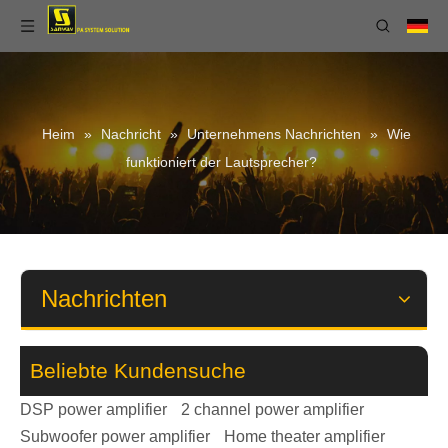
Heim
»
Nachricht
»
Unternehmens Nachrichten
»
Wie
funktioniert der Lautsprecher?
Nachrichten
Beliebte Kundensuche
DSP power amplifier
2 channel power amplifier
Subwoofer power amplifier
Home theater amplifier