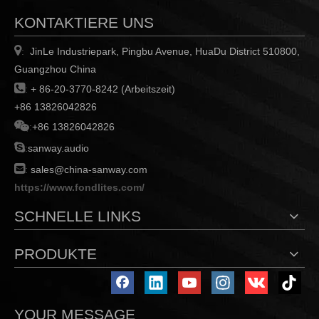
KONTAKTIERE UNS

JinLe Industriepark, Pingbu Avenue, HuaDu District 510800,
:
Guangzhou China

:
+ 86-20-3770-8242 (Arbeitszeit)
+86 13826042826

:
+86 13826042826

:
sanway.audio

:
sales@china-sanway.com
https://www.fondlites.com/
SCHNELLE LINKS
PRODUKTE
YOUR MESSAGE