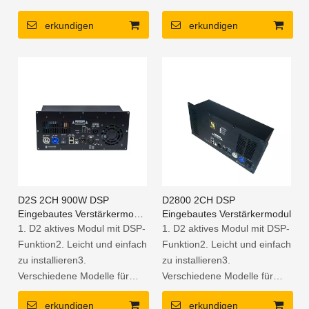
2. Es ist 1800
1800W bei 4 Ohm 2-Kanal-
erkundigen
erkundigen
W+900W+900W bei 4 Ohm 3
Modul3. Kompaktes
Kanalmodul
Installationsmaß mit
3..
leistungsstarker Leistung
Kompaktinstallationsdimension
mit leistungsstarker Ausgabe
D2S 2CH 900W DSP
D2800 2CH DSP
Eingebautes Verstärkermodul
Eingebautes Verstärkermodul
Klasse D.
1. D2 aktives Modul mit DSP-
1. D2 aktives Modul mit DSP-
Funktion2. Leicht und einfach
Funktion2. Leicht und einfach
zu installieren3.
zu installieren3.
Verschiedene Modelle für
Verschiedene Modelle für
verschiedene Lautsprecher4.
verschiedene Lautsprecher4.
erkundigen
erkundigen
Hocheffizientes Kühlsystem
Hocheffizientes Kühlsystem