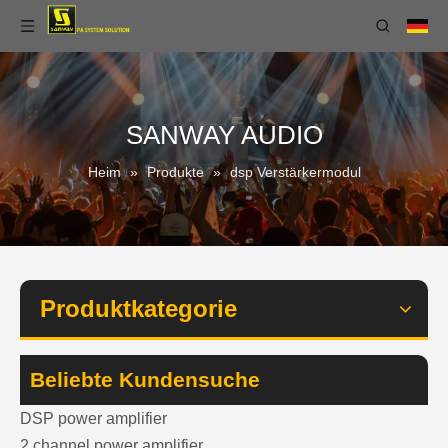
SANWAY AUDIO
Heim
»
Produkte
»
dsp Verstärkermodul
Produktkategorie
Beliebte Kundensuche
DSP power amplifier
2 channel power amplifier