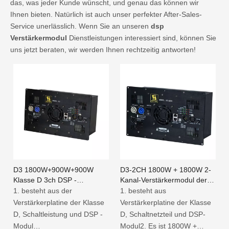
das, was jeder Kunde wünscht, und genau das können wir
Ihnen bieten. Natürlich ist auch unser perfekter After-Sales-
Service unerlässlich. Wenn Sie an unseren
dsp
Verstärkermodul
Dienstleistungen interessiert sind, können Sie
uns jetzt beraten, wir werden Ihnen rechtzeitig antworten!
D3 1800W+900W+900W
D3-2CH 1800W + 1800W 2-
Klasse D 3ch DSP -
Kanal-Verstärkermodul der
Verstärkermodul für den
Klasse D mit DSP
1. besteht aus der
1. besteht aus
aktiven Lautsprecher
Verstärkerplatine der Klasse
Verstärkerplatine der Klasse
D, Schaltleistung und DSP -
D, Schaltnetzteil und DSP-
Modul
Modul2. Es ist 1800W +