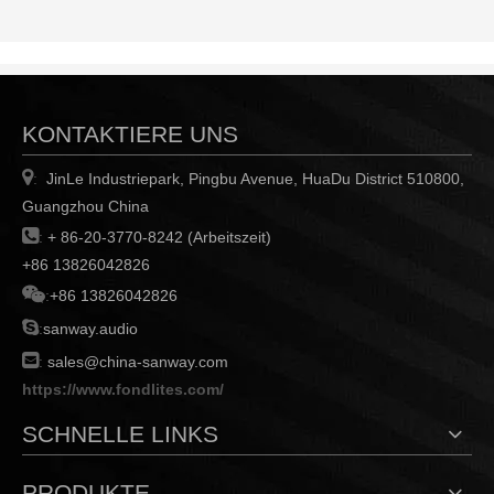
leistungsstarker Leistung
KONTAKTIERE UNS

JinLe Industriepark, Pingbu Avenue, HuaDu District 510800,
:
Guangzhou China

:
+ 86-20-3770-8242 (Arbeitszeit)
+86 13826042826

:
+86 13826042826

:
sanway.audio

:
sales@china-sanway.com
https://www.fondlites.com/
SCHNELLE LINKS
PRODUKTE