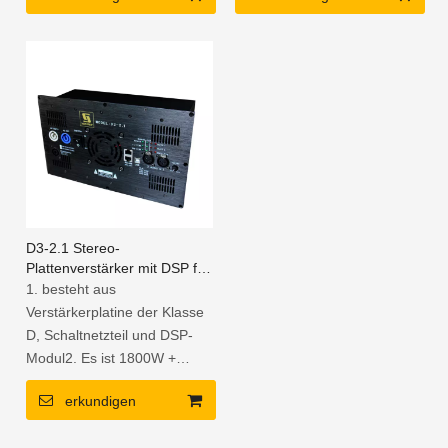
D3-2.1 Stereo-
Plattenverstärker mit DSP für
2.1-Kanal-Heimkinosystem
1. besteht aus
Verstärkerplatine der Klasse
D, Schaltnetzteil und DSP-
Modul2. Es ist 1800W +
900W + 900W bei 4 Ohm 3-
erkundigen
Kanal-Modul3. Kompaktes
Installationsmaß mit