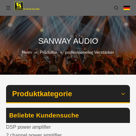
SANWAY AUDIO
Heim
»
Produkte
»
professioneller Verstärker
Produktkategorie
Beliebte Kundensuche
DSP power amplifier
2 channel power amplifier