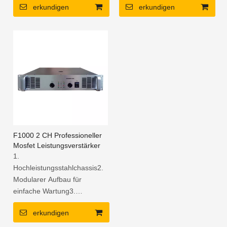
erkundigen
erkundigen
Ausgangsüberlastung und
und einen Low-Filter3.
den Kurzschlussschutz.4.
Stereo- und Bridge-Mono-
Metallverpackungen,
Betriebsarten4. Vollständiger
Hochleistungstransistoren,
Verstärkerschutz5. XLR,
leidenschaftliche,
Eingangsanschlüsse
authentische Audioeffekte.5.
Abnehmbares
Gesichtsnetzwerk
F1000 2 CH Professioneller
Mosfet Leistungsverstärker
1.
Hochleistungsstahlchassis2.
Modularer Aufbau für
einfache Wartung3.
symmetrisches Layout für
erkundigen
gleichmäßige
Gewichtsverteilung4.