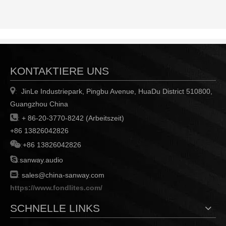
Ringkerntransformator mit
hohem Wirkungsgrad
KONTAKTIERE UNS

JinLe Industriepark, Pingbu Avenue, HuaDu District 510800,
:
Guangzhou China

:
+ 86-20-3770-8242 (Arbeitszeit)
+86 13826042826

:
+86 13826042826

:
sanway.audio

:
sales@china-sanway.com
https://www.fondlites.com/
SCHNELLE LINKS