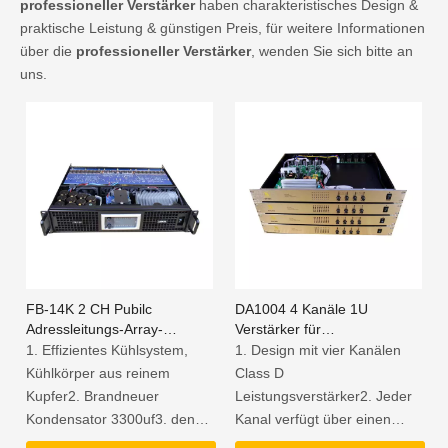
professioneller Verstärker
haben charakteristisches Design &
praktische Leistung & günstigen Preis, für weitere Informationen
über die
professioneller Verstärker
, wenden Sie sich bitte an
uns.
FB-14K 2 CH Pubilc
DA1004 4 Kanäle 1U
Adressleitungs-Array-
Verstärker für
Verstärker
Heimkinosysteme
1. Effizientes Kühlsystem,
1. Design mit vier Kanälen
Kühlkörper aus reinem
Class D
Kupfer2. Brandneuer
Leistungsverstärker2. Jeder
Kondensator 3300uf3. den
Kanal verfügt über einen
(Nieder-) Druckschutz, die
unabhängigen Clip-Limiter