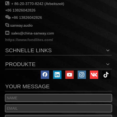

:
+ 86-20-3770-8242 (Arbeitszeit)
+86 13826042826

:
+86 13826042826

:
sanway.audio

:
sales@china-sanway.com
https://www.fondlites.com/
SCHNELLE LINKS
PRODUKTE
YOUR MESSAGE