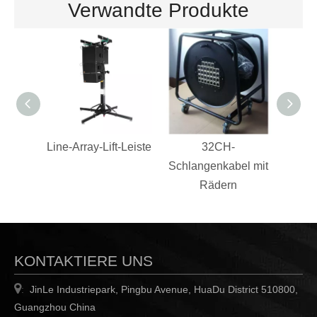
Verwandte Produkte
Line-Array-Lift-Leiste
32CH-
Lauts
Schlangenkabel mit
Rädern
KONTAKTIERE UNS

JinLe Industriepark, Pingbu Avenue, HuaDu District 510800,
:
Guangzhou China