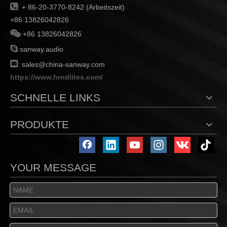

:
+ 86-20-3770-8242 (Arbeitszeit)
+86 13826042826

:
+86 13826042826

:
sanway.audio

:
sales@china-sanway.com
https://www.fondlites.com/
SCHNELLE LINKS
PRODUKTE
YOUR MESSAGE