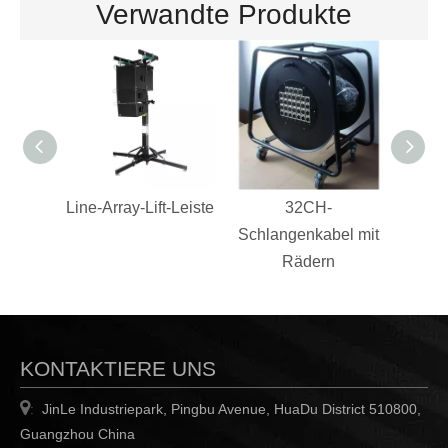
Verwandte Produkte
Line-Array-Lift-Leiste
32CH-
Laut
Schlangenkabel mit
Rädern
KONTAKTIERE UNS

JinLe Industriepark, Pingbu Avenue, HuaDu District 510800,
:
Guangzhou China