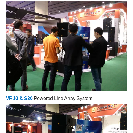
VR10 & S30
Powered Line Array System: