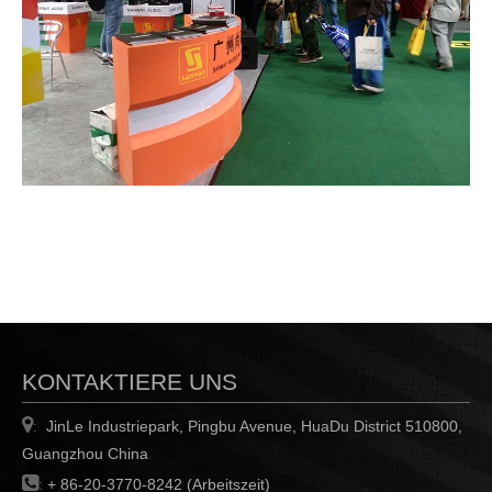
KONTAKTIERE UNS

JinLe Industriepark, Pingbu Avenue, HuaDu District 510800,
:
Guangzhou China

:
+ 86-20-3770-8242 (Arbeitszeit)