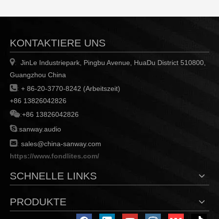
KONTAKTIERE UNS

JinLe Industriepark, Pingbu Avenue, HuaDu District 510800,
:
Guangzhou China

:
+ 86-20-3770-8242 (Arbeitszeit)
+86 13826042826

:
+86 13826042826

:
sanway.audio

:
sales@china-sanway.com
https://www.fondlites.com/
SCHNELLE LINKS
PRODUKTE