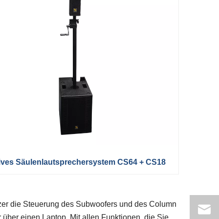
ives Säulenlautsprechersystem CS64 + CS18
zer die Steuerung des Subwoofers und des Column
 über einen Laptop. Mit allen Funktionen, die Sie