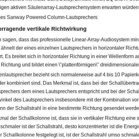
igen aktiven Säulenarray-Lautsprechersystem erwarten würden
 des Sanway Powered Column-Lautsprechers
orragende vertikale Richtwirkung
sagen, dass das professionelle Linear-Array-Audiosystem miniat
ähnelt der eines einzelnen Lautsprechers in horizontaler Richtun
t. Es breitet sich in horizontaler Richtung in einer Wellenform a
r Richtung und bildet einen \"plattenförmigen\" dreidimensionale
nlautsprecher bezieht sich normalerweise auf 4 bis 10 Papierke
er kombiniert sind. Das Merkmal ist, dass bei der Schallübertra
prechers dem eines Lautsprechers entspricht und bei der Schall
winkel des Lautsprechers insbesondere mit der Kombination v
nn der Schallstrahl in eine bestimmte Richtung gesendet werde
al der Schallkolonne ist, dass sie in vertikaler Richtung eine 
o schmaler ist der Schallstrahl, desto konzentrierter ist die Ener
 Schallkolonne festgelegt ist, ist der Schallstrahl umso schmal