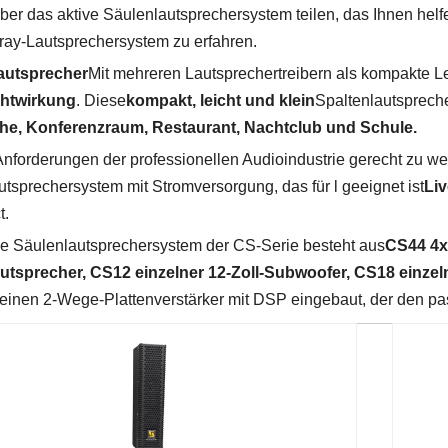
er das aktive Säulenlautsprechersystem teilen, das Ihnen helf
ray-Lautsprechersystem zu erfahren.
autsprecher
Mit mehreren Lautsprechertreibern als kompakte Le
chtwirkung
. Diese
kompakt, leicht und klein
Spaltenlautsprech
e, Konferenzraum, Restaurant, Nachtclub und Schule.
nforderungen der professionellen Audioindustrie gerecht zu we
tsprechersystem mit Stromversorgung, das für l geeignet ist
Liv
t.
ve Säulenlautsprechersystem der CS-Serie besteht aus
CS44 4x4
utsprecher, CS12 einzelner 12-Zoll-Subwoofer, CS18 einzeln
 einen 2-Wege-Plattenverstärker mit DSP eingebaut, der den p