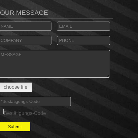
YOUR MESSAGE
choose file
Submit