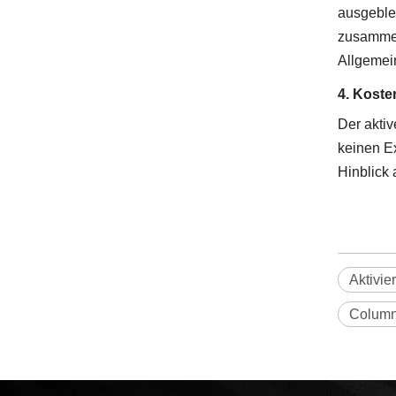
ausgeble
zusammen
Allgemein
4. Koste
Der akti
keinen Ex
Hinblick
Aktivie
Column