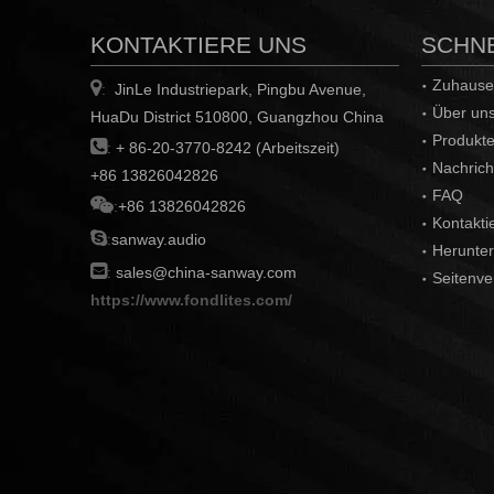
KONTAKTIERE UNS
SCHNE
Zuhause

JinLe Industriepark, Pingbu Avenue,
:
Über un
HuaDu District 510800, Guangzhou China
Produkt

:
+ 86-20-3770-8242 (Arbeitszeit)
Nachrich
+86 13826042826
FAQ

:
+86 13826042826
Kontakti

:
sanway.audio
Herunter

:
sales@china-sanway.com
Seitenve
https://www.fondlites.com/