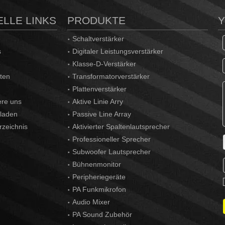
LLE LINKS
PRODUKTE
Schaltverstärker
s
Digitaler Leistungsverstärker
e
Klasse-D-Verstärker
ten
Transformatorverstärker
Plattenverstärker
ere uns
Aktive Linie Arry
laden
Passive Line Array
rzeichnis
Aktivierter Spaltenlautsprecher
Professioneller Sprecher
Subwoofer Lautsprecher
Bühnenmonitor
Peripheriegeräte
PA Funkmikrofon
Audio Mixer
PA Sound Zubehör