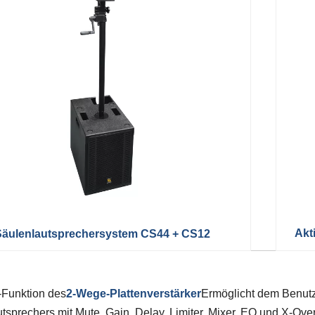
Akt
Säulenlautsprechersystem CS44 + CS12
Funktion des
2-Wege-Plattenverstärker
Ermöglicht dem Benut
tsprechers mit Mute, Gain, Delay, Limiter, Mixer, EQ und X-Over