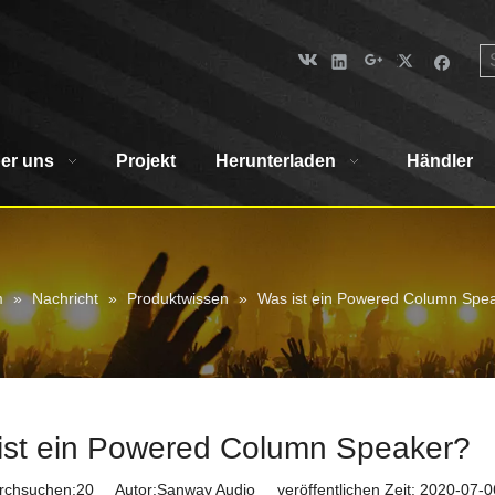
er uns
Projekt
Herunterladen
Händler
m
»
Nachricht
»
Produktwissen
»
Was ist ein Powered Column Spe
ist ein Powered Column Speaker?
rchsuchen:
20
Autor:Sanway Audio veröffentlichen Zeit: 2020-07-