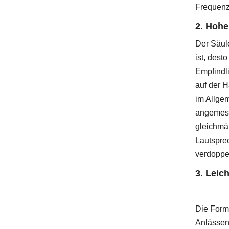
Frequenz 
2. Hohe
Der Säule
ist, dest
Empfindli
auf der H
im Allgem
angemess
gleichmä
Lautsprec
verdoppel
3. Leic
Die Form 
Anlässen