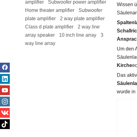
amplifier
Subwoofer power amplifier
Wissen üb
Home theater amplifier
Subwoofer
Säulenar
plate amplifier
2 way plate amplifier
Spaltenl
Class d plate amplifier
2 way line
Schallri
array speaker
10 inch line array
3
Ansprach
way line array
Um den A
Säulenlau
Kirche
ec
Das akti
Säulenla
wurde in