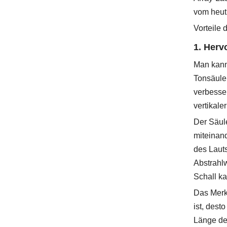
vom heut
Vorteile
1. Herv
Man kann 
Tonsäule 
verbesser
vertikale
Der Säule
miteinand
des Lauts
Abstrahl
Schall ka
Das Merkm
ist, dest
Länge der